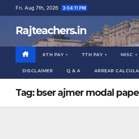
Skip
Fri. Aug 7th, 2026
3:04:12 PM
to
content
Rajteachers.in
6TH PAY
7TH PAY
MISC
DISCLAIMER
Q & A
ARREAR CALCUL
Tag:
bser ajmer modal pape