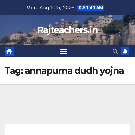
Skip
Mon. Aug 10th, 2026
9:53:43 AM
to
content
Rajteachers.in
Tag:
annapurna dudh yojna