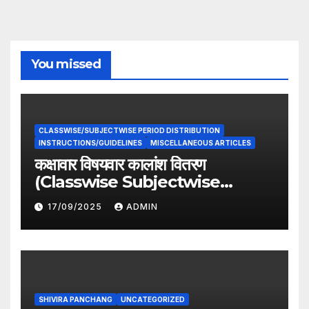
You missed
CLASSWISE/SUBJECTWISE PERIOD DISTRIBUTION
INSTRUCTIONS/GUIDELINES
MISCELLANEOUS ARTICLES
कक्षावार विषयवार कालांश वितरण
(Classwise Subjectwise
period distribution)
17/09/2025
ADMIN
SHIVIRA PANCHANG
UNCATEGORIZED