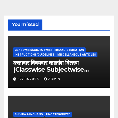
You missed
CLASSWISE/SUBJECTWISE PERIOD DISTRIBUTION
INSTRUCTIONS/GUIDELINES
MISCELLANEOUS ARTICLES
कक्षावार विषयवार कालांश वितरण
(Classwise Subjectwise
period distribution)
17/09/2025
ADMIN
SHIVIRA PANCHANG
UNCATEGORIZED