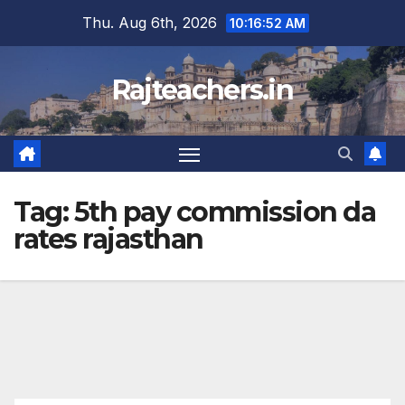
Skip
Thu. Aug 6th, 2026
10:16:52 AM
to
content
Rajteachers.in
Tag:
5th pay commission da
rates rajasthan