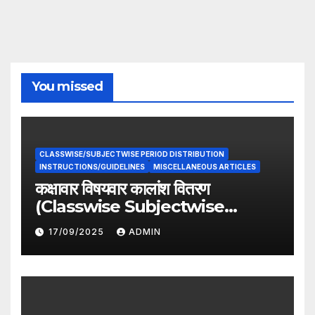
You missed
CLASSWISE/SUBJECTWISE PERIOD DISTRIBUTION
INSTRUCTIONS/GUIDELINES
MISCELLANEOUS ARTICLES
कक्षावार विषयवार कालांश वितरण
(Classwise Subjectwise
period distribution)
17/09/2025
ADMIN