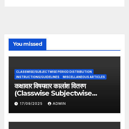
You missed
CLASSWISE/SUBJECTWISE PERIOD DISTRIBUTION
INSTRUCTIONS/GUIDELINES
MISCELLANEOUS ARTICLES
कक्षावार विषयवार कालांश वितरण
(Classwise Subjectwise
period distribution)
17/09/2025
ADMIN