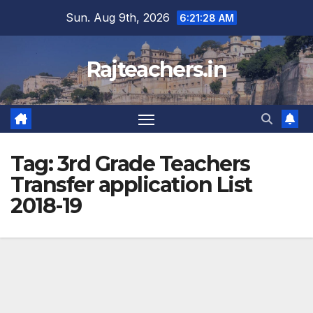
Skip
Sun. Aug 9th, 2026
6:21:28 AM
to
content
Rajteachers.in
Tag:
3rd Grade Teachers
Transfer application List
2018-19