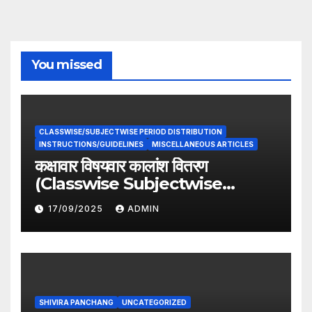
You missed
CLASSWISE/SUBJECTWISE PERIOD DISTRIBUTION
INSTRUCTIONS/GUIDELINES
MISCELLANEOUS ARTICLES
कक्षावार विषयवार कालांश वितरण
(Classwise Subjectwise
period distribution)
17/09/2025
ADMIN
SHIVIRA PANCHANG
UNCATEGORIZED