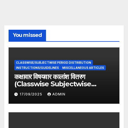
You missed
CLASSWISE/SUBJECTWISE PERIOD DISTRIBUTION
INSTRUCTIONS/GUIDELINES
MISCELLANEOUS ARTICLES
कक्षावार विषयवार कालांश वितरण
(Classwise Subjectwise
period distribution)
17/09/2025
ADMIN