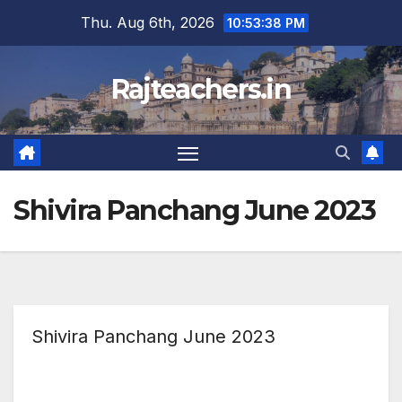
Skip
Thu. Aug 6th, 2026
10:53:38 PM
to
content
Rajteachers.in
Shivira Panchang June 2023
Shivira Panchang June 2023