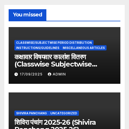
You missed
CLASSWISE/SUBJECTWISE PERIOD DISTRIBUTION
INSTRUCTIONS/GUIDELINES
MISCELLANEOUS ARTICLES
कक्षावार विषयवार कालांश वितरण
(Classwise Subjectwise
period distribution)
17/09/2025
ADMIN
SHIVIRA PANCHANG
UNCATEGORIZED
शिविरा पंचांग 2025-26 (Shivira