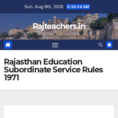
Skip
Sun. Aug 9th, 2026
8:39:04 AM
to
content
Rajteachers.in
Rajasthan Education
Subordinate Service Rules
1971