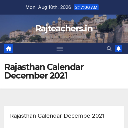
Skip
Mon. Aug 10th, 2026
2:17:06 AM
to
content
Rajteachers.in
Rajasthan Calendar
December 2021
Rajasthan Calendar Decembe 2021