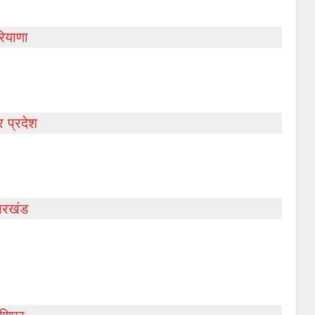
ियाणा
र प्रदेश
ारखंड