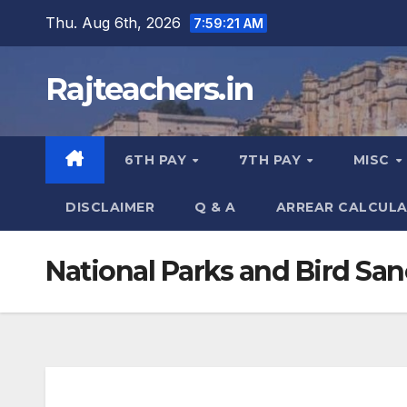
Skip
Thu. Aug 6th, 2026
7:59:21 AM
to
content
Rajteachers.in
6TH PAY
7TH PAY
MISC
DISCLAIMER
Q & A
ARREAR CALCUL
National Parks and Bird Sanc