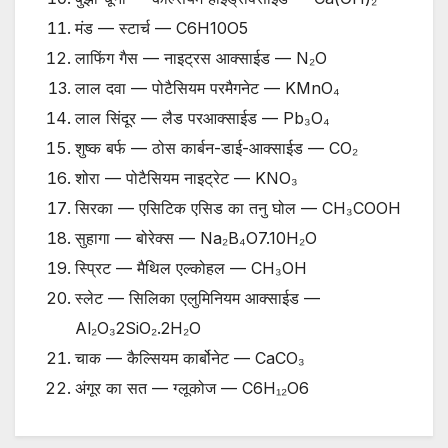
मंड — स्टार्च — C6H10O5
लाफिंग गैस — नाइट्रस आक्साईड — N₂O
लाल दवा — पोटैसियम परमैगनेट — KMnO₄
लाल सिंदूर — लैड परआक्साईड — Pb₃O₄
शुष्क बर्फ — ठोस कार्बन-डाई-आक्साईड — CO₂
शोरा — पोटैसियम नाइट्रेट — KNO₃
सिरका — एसिटिक एसिड का तनु घोल — CH₃COOH
सुहागा — बोरेक्स — Na₂B₄O7.10H₂O
स्प्रिट — मैथिल एल्कोहल — CH₃OH
स्लेट — सिलिका एलुमिनियम आक्साईड —
Al₂O₃2SiO₂.2H₂O
चाक — कैल्सियम कार्बोनेट — CaCO₃
अंगूर का सत — ग्लूकोज — C6H₁₂O6