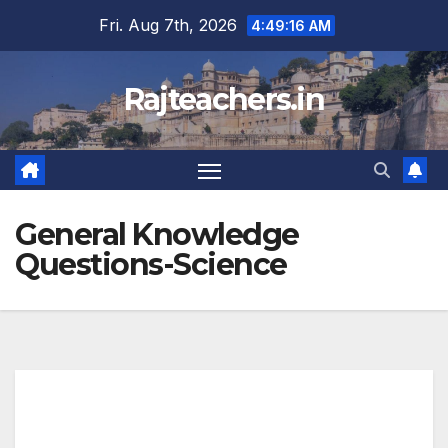
Skip
Fri. Aug 7th, 2026
4:49:16 AM
to
content
Rajteachers.in
General Knowledge
Questions-Science