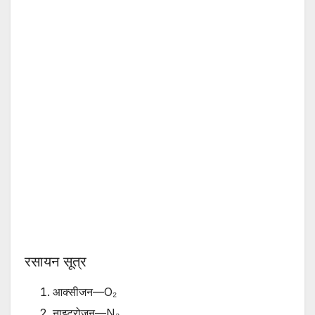
रसायन सूत्र
आक्सीजन—O₂
नाइट्रोजन—N₂