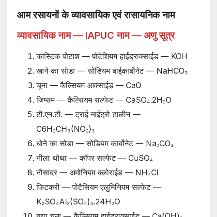
आम रसायनों के व्यावसायिक एवं रासायनिक नाम
व्यावसायिक नाम — IAPUC नाम — अणु सूत्र
कास्टिक पोटाश — पोटेशियम हाईड्राक्साईड — KOH
खाने का सोडा — सोडियम बाईकार्बोनेट — NaHCO₃
चूना — कैल्सियम आक्साईड — CaO
जिप्सम — कैल्सियम सल्फेट — CaSO₄.2H₂O
टी.एन.टी. — ट्राई नाईट्रो टालीन —
C6H₂CH₃(NO₂)₃
धोने का सोडा — सोडियम कार्बोनेट — Na₂CO₃
नीला थोथा — कॉपर सल्फेट — CuSO₄
नौसादर — अमोनियम क्लोराईड — NH₄Cl
फिटकरी — पोटैसियम एलुमिनियम सल्फेट —
K₂SO₄Al₂(SO₄)₃.24H₂O
बुझा चूना — कैल्सियम हाईड्राक्साईड — Ca(OH)₂