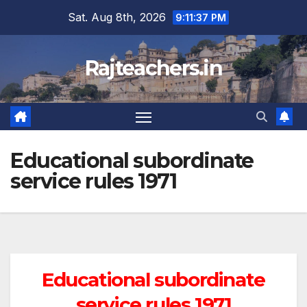
Skip
Sat. Aug 8th, 2026
9:11:38 PM
to
content
Rajteachers.in
Educational subordinate
service rules 1971
Educational subordinate
service rules 1971