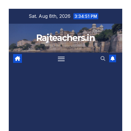
Skip
Sat. Aug 8th, 2026
3:34:51 PM
to
content
Rajteachers.in