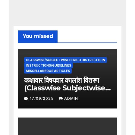
You missed
CLASSWISE/SUBJECTWISE PERIOD DISTRIBUTION
INSTRUCTIONS/GUIDELINES
MISCELLANEOUS ARTICLES
कक्षावार विषयवार कालांश वितरण
(Classwise Subjectwise
period distribution)
17/09/2025
ADMIN