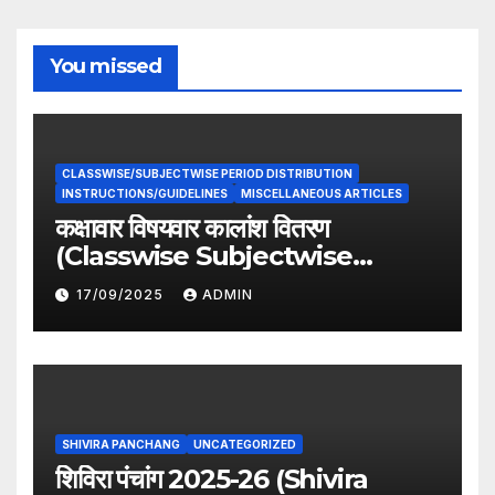
You missed
CLASSWISE/SUBJECTWISE PERIOD DISTRIBUTION
INSTRUCTIONS/GUIDELINES
MISCELLANEOUS ARTICLES
कक्षावार विषयवार कालांश वितरण
(Classwise Subjectwise
period distribution)
17/09/2025
ADMIN
SHIVIRA PANCHANG
UNCATEGORIZED
शिविरा पंचांग 2025-26 (Shivira