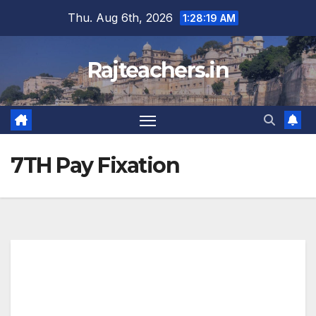
Skip
Thu. Aug 6th, 2026
1:28:19 AM
to
content
Rajteachers.in
7TH Pay Fixation