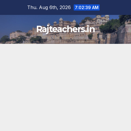
Skip
Thu. Aug 6th, 2026
7:02:40 AM
to
content
Rajteachers.in