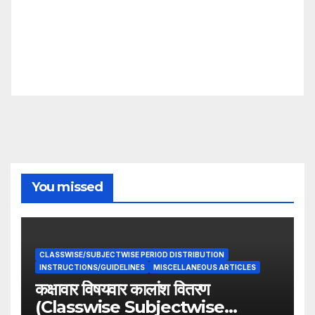
You missed
CLASSWISE/SUBJECTWISE PERIOD DISTRIBUTION
INSTRUCTIONS/GUIDELINES
MISCELLANEOUS ARTICLES
कक्षावार विषयवार कालांश वितरण
(Classwise Subjectwise