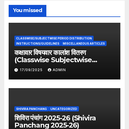
You missed
CLASSWISE/SUBJECTWISE PERIOD DISTRIBUTION
INSTRUCTIONS/GUIDELINES
MISCELLANEOUS ARTICLES
कक्षावार विषयवार कालांश वितरण
(Classwise Subjectwise
period distribution)
17/09/2025
ADMIN
SHIVIRA PANCHANG
UNCATEGORIZED
शिविरा पंचांग 2025-26 (Shivira
Panchang 2025-26)