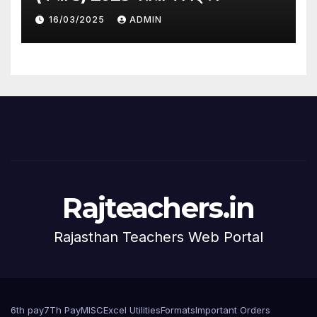
16/03/2025
ADMIN
Rajteachers.in
Rajasthan Teachers Web Portal
6th pay
7Th Pay
MISC
Excel Utilities
Formats
Important Orders